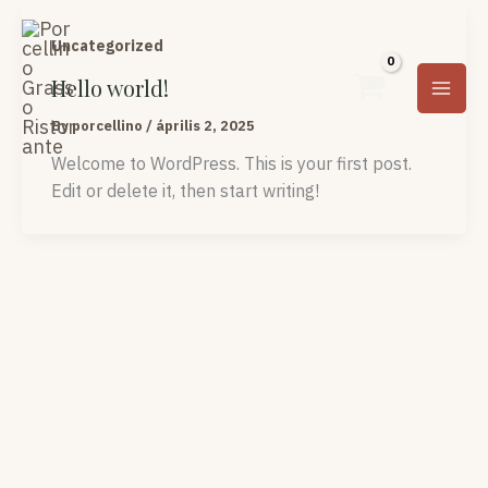
Ugrás
a
Uncategorized
tartalomra
Hello world!
By
porcellino
/
április 2, 2025
Welcome to WordPress. This is your first post.
Edit or delete it, then start writing!