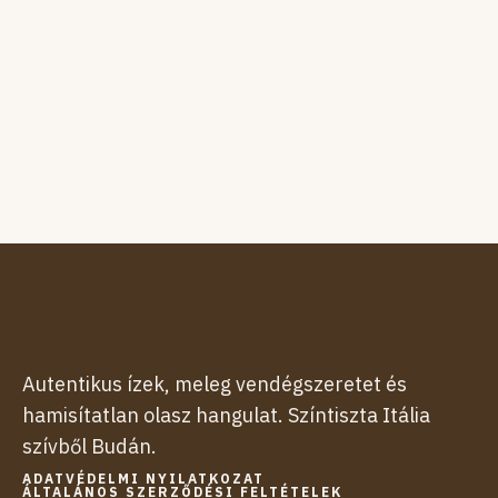
Autentikus ízek, meleg vendégszeretet és
hamisítatlan olasz hangulat. Színtiszta Itália
szívből Budán.
ADATVÉDELMI NYILATKOZAT
ÁLTALÁNOS SZERZŐDÉSI FELTÉTELEK