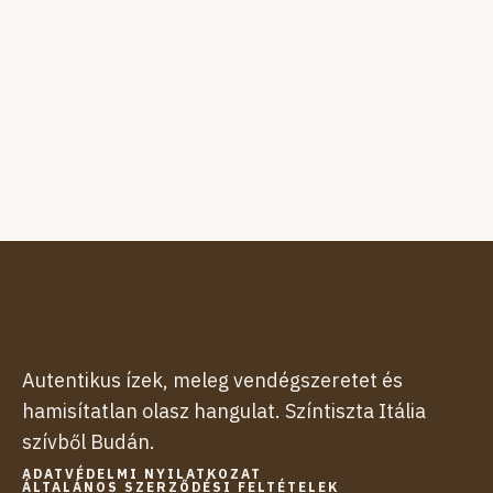
Autentikus ízek, meleg vendégszeretet és
hamisítatlan olasz hangulat. Színtiszta Itália
szívből Budán.
ADATVÉDELMI NYILATKOZAT
ÁLTALÁNOS SZERZŐDÉSI FELTÉTELEK