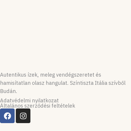
Autentikus ízek, meleg vendégszeretet és
hamisítatlan olasz hangulat. Színtiszta Itália szívből
Budán.
Adatvédelmi nyilatkozat
Általános szerződési feltételek
F
I
a
n
c
s