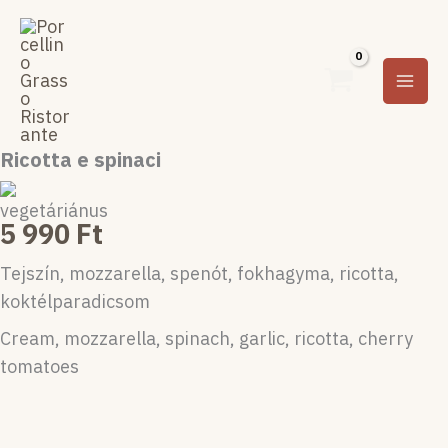
Ugrás
a
tartalomra
Ricotta e spinaci
5 990
Ft
Tejszín, mozzarella, spenót, fokhagyma, ricotta,
koktélparadicsom
Cream, mozzarella, spinach, garlic, ricotta, cherry
tomatoes