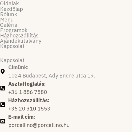
e
t
Oldalak
b
a
Kezdőlap
Rólunk
o
g
Menü
o
r
Galéria
Programok
k
a
Házhozszállítás
m
Ajándékutalvány
Kapcsolat
Kapcsolat
Címünk:
1024 Budapest, Ady Endre utca 19.
Asztalfoglalás:
+36 1 886 7880
Házhozszállítás:
+36 20 310 1553
E-mail cím:
porcellino@porcellino.hu