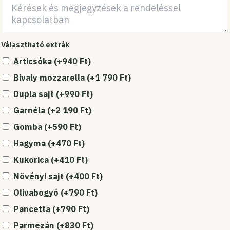
Választható extrák
Articsóka
(+
940
Ft
)
Bivaly mozzarella
(+
1 790
Ft
)
Dupla sajt
(+
990
Ft
)
Garnéla
(+
2 190
Ft
)
Gomba
(+
590
Ft
)
Hagyma
(+
470
Ft
)
Kukorica
(+
410
Ft
)
Növényi sajt
(+
400
Ft
)
Olivabogyó
(+
790
Ft
)
Pancetta
(+
790
Ft
)
Parmezán
(+
830
Ft
)