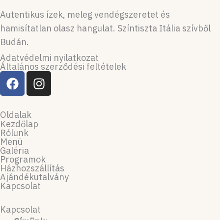
Autentikus ízek, meleg vendégszeretet és
hamisítatlan olasz hangulat. Színtiszta Itália szívből
Budán.
Adatvédelmi nyilatkozat
Általános szerződési feltételek
F
I
a
n
c
s
e
t
Oldalak
b
a
Kezdőlap
Rólunk
o
g
Menü
o
r
Galéria
Programok
k
a
Házhozszállítás
m
Ajándékutalvány
Kapcsolat
Kapcsolat