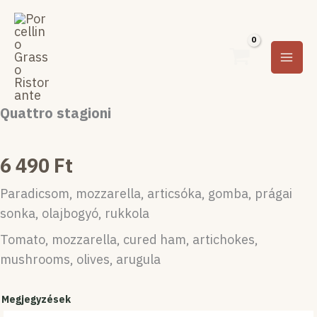
Ugrás
a
tartalomra
Quattro stagioni
6 490
Ft
Paradicsom, mozzarella, articsóka, gomba, prágai
sonka, olajbogyó, rukkola
Tomato, mozzarella, cured ham, artichokes,
mushrooms, olives, arugula
Quattro
stagioni
Megjegyzések
mennyiség