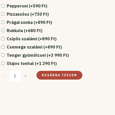
Pepperoni
(+
590
Ft
)
Pizzaszósz
(+
730
Ft
)
Prágai sonka
(+
890
Ft
)
Rukkola
(+
680
Ft
)
Csípős szalámi
(+
890
Ft
)
Csemege szalámi
(+
890
Ft
)
Tenger gyümölcsei
(+
3 990
Ft
)
Olajos tonhal
(+
1 290
Ft
)
-
+
KOSÁRBA TESZEM