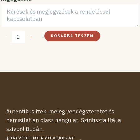
maracujával,
dijoni
mustáros
majonézzel
és
kemencés
-
+
KOSÁRBA TESZEM
focaccia-
val
mennyiség
Autentikus ízek, meleg vendégszeretet és
hamisítatlan olasz hangulat. Színtiszta Itália
szívből Budán.
ADATVÉDELMI NYILATKOZAT