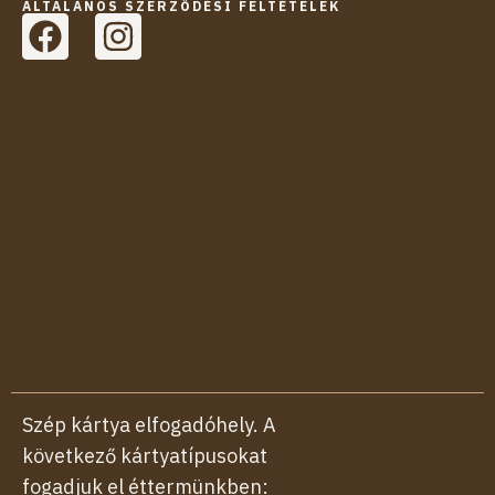
ÁLTALÁNOS SZERZŐDÉSI FELTÉTELEK
F
I
a
n
c
s
e
t
b
a
o
g
o
r
k
a
m
Szép kártya elfogadóhely. A
következő kártyatípusokat
fogadjuk el éttermünkben: