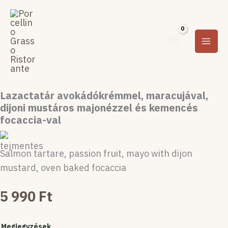
Ugrás
a
tartalomra
Lazactatár avokádókrémmel, maracujával,
dijoni mustáros majonézzel és kemencés
focaccia-val
Salmon tartare, passion fruit, mayo with dijon
mustard, oven baked focaccia
5 990
Ft
Lazactatár
avokádókrémmel,
Megjegyzések