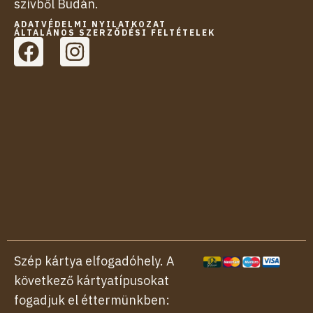
szívből Budán.
ADATVÉDELMI NYILATKOZAT
ÁLTALÁNOS SZERZŐDÉSI FELTÉTELEK
F
I
a
n
c
s
e
t
b
a
o
g
o
r
k
a
m
Szép kártya elfogadóhely. A
következő kártyatípusokat
fogadjuk el éttermünkben: