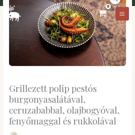
Ugrás
a
tartalomra
Grillezett polip pestós
burgonyasalátával,
ceruzababbal, olajbogyóval,
fenyőmaggal és rukkolával